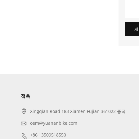
제
접촉

Xingqian Road 183 Xiamen Fujian 361022 중국

oem@yuananbike.com

+86 13509518550