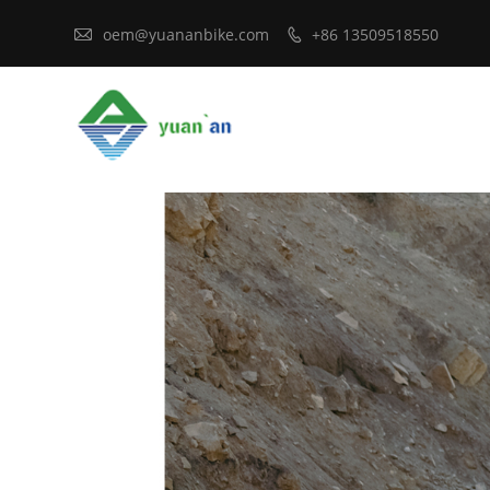

oem@yuananbike.com
+86 13509518550
