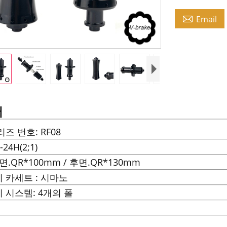

Email
서
즈 번호: RF08
24H(2;1)
전면.QR*100mm / 후면.QR*130mm
 카세트 : 시마노
 시스템: 4개의 폴