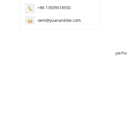
+86 13509518550

oem@yuananbike.com
