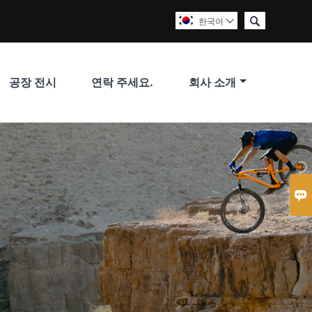

한국어

공장 전시
연락 주세요.
회사 소개
