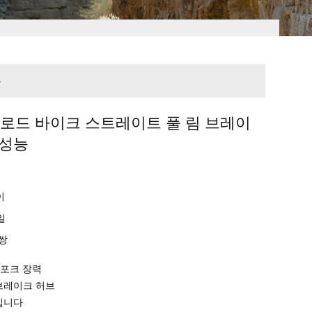
능
08 로드 바이크 스트레이트 풀 림 브레이
고성능
n
이
일
0쌍
스포크 장력
 브레이크 허브
폴입니다