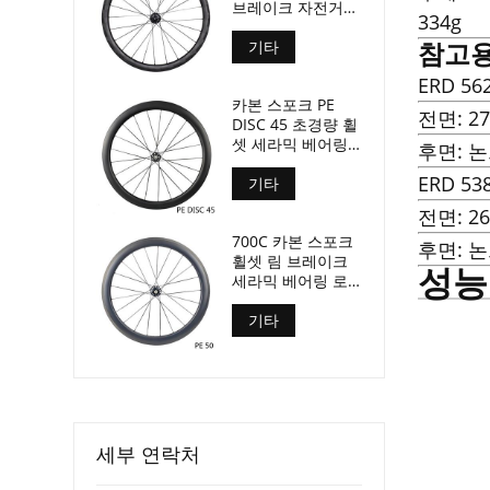
브레이크 자전거
334g
휠셋 50mm 깊이
29mm 너비
기타
참고용
ERD 5
카본 스포크 PE
전면: 2
DISC 45 초경량 휠
셋 세라믹 베어링
후면: 논
1280g 전용
ERD 5
기타
전면: 2
700C 카본 스포크
후면: 논
휠셋 림 브레이크
성능
세라믹 베어링 로
드 바이크 휠셋
기타
세부 연락처