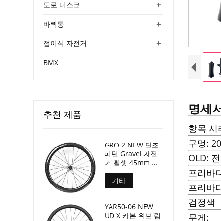
+
도로 디스크
+
바퀴통
+
접이식 자전거
BMX
명세
추천 제품
항목 시리
구멍: 20-
GRO 2 NEW 단조
패턴 Gravel 자전
OLD: 
거 휠셋 45mm 깊
이 24mm 내부 너
프리바디
비
기타
프리바디
검정색
YAR50-06 NEW
UD X 카본 위브 림
무게: