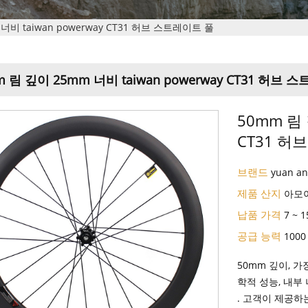
너비 taiwan powerway CT31 허브 스트레이트 풀
m 림 깊이 25mm 너비 taiwan powerway CT31 허브 
50mm 림 
CT31 허
브랜드
yuan a
제품 산지
아모
납품 가격
7 ~ 
공급 능력
1000
50mm 깊이, 
학적 성능, 내부 
. 고객이 제공하