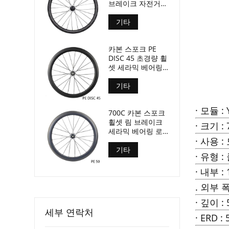
브레이크 자전거
휠셋 50mm 깊이
29mm 너비
기타
카본 스포크 PE
DISC 45 초경량 휠
셋 세라믹 베어링
1280g 전용
기타
· 모듈 : 
700C 카본 스포크
휠셋 림 브레이크
· 크기 : 
세라믹 베어링 로
· 사용 :
드 바이크 휠셋
기타
· 유형 
· 내부 :
. 외부 폭
· 깊이 :
세부 연락처
· ERD 