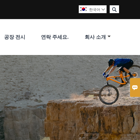

한국어

공장 전시
연락 주세요.
회사 소개
