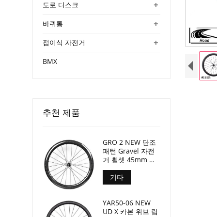
+
도로 디스크
+
바퀴통
+
접이식 자전거
BMX
추천 제품
GRO 2 NEW 단조
패턴 Gravel 자전
거 휠셋 45mm 깊
이 24mm 내부 너
비
기타
YAR50-06 NEW
UD X 카본 위브 림