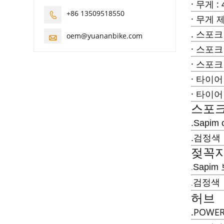
· 무게 :
+86 13509518550

· 무게 제
. 스포크 구
oem@yuananbike.com

· 스포크 
· 스포크 
· 타이어
· 타이어 
스포크
.Sapim 
.검정색
젖꼭지
Sapim
.
검정색
.
허브
.POWE