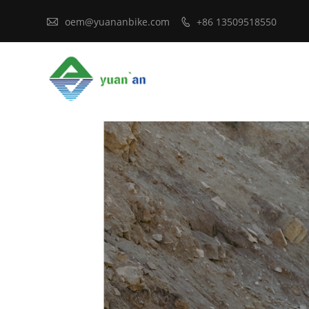

oem@yuananbike.com
+86 13509518550
