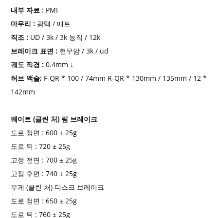
내부 자료
:
PMI
마무리 :
광택 / 매트
직조 :
UD / 3k / 3k 능직 / 12k
브레이크 표면 :
현무암 / 3k / ud
궤도 직경
:
0.4mm
↓
허브 액슬;
F-QR * 100 / 74mm R-QR * 130mm / 135mm / 12 *
142mm
웨이트 (클린 처) 림 브레이크
도로 정면 : 600
±
25g
도로 뒤 : 720
±
25g
고정 전면 : 700
±
25g
고정 후면 : 740
±
25g
무게 (클린 처) 디스크 브레이크
도로 정면 : 650
±
25g
도로 뒤 : 760
±
25g