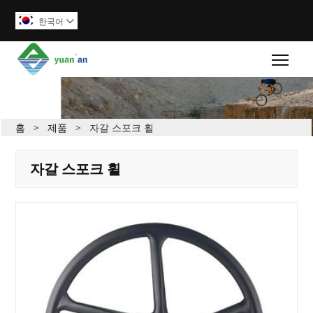
한국어

Togg
홈
>
제품
>
자갈 스포크 휠
자갈 스포크 휠