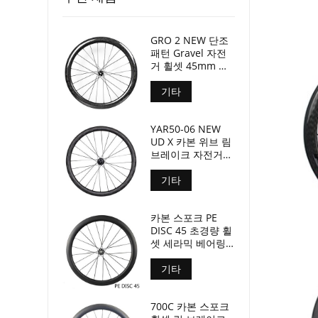
GRO 2 NEW 단조
패턴 Gravel 자전
거 휠셋 45mm 깊
이 24mm 내부 너
비
기타
YAR50-06 NEW
UD X 카본 위브 림
브레이크 자전거
휠셋 50mm 깊이
29mm 너비
기타
카본 스포크 PE
DISC 45 초경량 휠
셋 세라믹 베어링
1280g 전용
기타
700C 카본 스포크