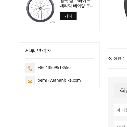
휠셋 림 브레이크
세라믹 베어링 로
드 바이크 휠셋
기타
세부 연락처
이전 뉴

+86 13509518550

oem@yuananbike.com

최