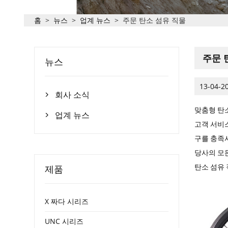
홈
>
뉴스
>
업계 뉴스
>
주문 탄소 섬유 직물
주문 
뉴스
13-04-2
회사 소식

맞춤형 탄소
업계 뉴스

고객 서비
구를 충족
당사의 모든
제품
탄소 섬유
X 짜다 시리즈
UNC 시리즈