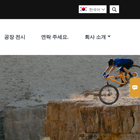

한국어

공장 전시
연락 주세요.
회사 소개
