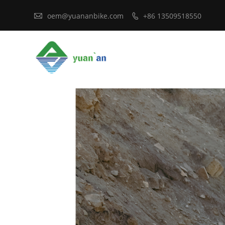

oem@yuananbike.com
+86 13509518550
